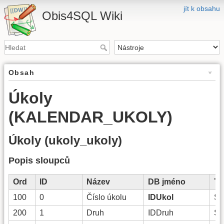
jít k obsahu
Obis4SQL Wiki
Obsah
Úkoly
(KALENDAR_UKOLY)
Úkoly (ukoly_ukoly)
Popis sloupců
Ord
ID
Název
DB jméno
Ty
100
0
Číslo úkolu
IDUkol
St
200
1
Druh
IDDruh
St