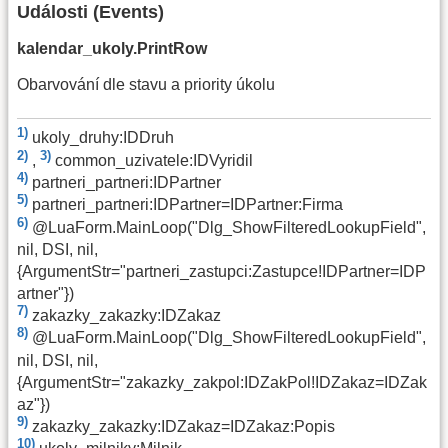
Události (Events)
kalendar_ukoly.PrintRow
Obarvování dle stavu a priority úkolu
1)
ukoly_druhy:IDDruh
2)
3)
,
common_uzivatele:IDVyridil
4)
partneri_partneri:IDPartner
5)
partneri_partneri:IDPartner=IDPartner:Firma
6)
@LuaForm.MainLoop("Dlg_ShowFilteredLookupField",
nil, DSI, nil,
{ArgumentStr="partneri_zastupci:Zastupce!IDPartner=IDP
artner"})
7)
zakazky_zakazky:IDZakaz
8)
@LuaForm.MainLoop("Dlg_ShowFilteredLookupField",
nil, DSI, nil,
{ArgumentStr="zakazky_zakpol:IDZakPol!IDZakaz=IDZak
az"})
9)
zakazky_zakazky:IDZakaz=IDZakaz:Popis
10)