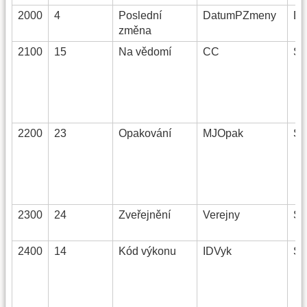
2000
4
Poslední
DatumPZmeny
Da
změna
2100
15
Na vědomí
CC
St
2200
23
Opakování
MJOpak
St
2300
24
Zveřejnění
Verejny
St
2400
14
Kód výkonu
IDVyk
St