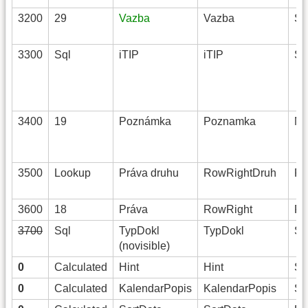
3200
29
Vazba
Vazba
St
3300
Sql
iTIP
iTIP
St
3400
19
Poznámka
Poznamka
Me
3500
Lookup
Práva druhu
RowRightDruh
Ri
3600
18
Práva
RowRight
Ri
3700
Sql
TypDokl
TypDokl
St
(novisible)
0
Calculated
Hint
Hint
St
0
Calculated
KalendarPopis
KalendarPopis
St