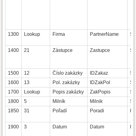
1300
Lookup
Firma
PartnerName
St
1400
21
Zástupce
Zastupce
St
1500
12
Číslo zakázky
IDZakaz
St
1600
13
Pol. zakázky
IDZakPol
St
1700
Lookup
Popis zakázky
ZakPopis
St
1800
5
Milník
Milnik
St
1850
31
Pořadí
Poradi
Fl
1900
3
Datum
Datum
Da