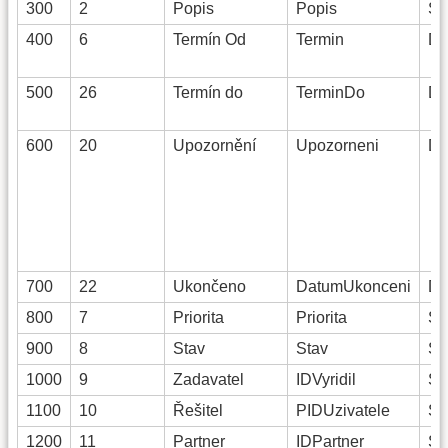
300
2
Popis
Popis
St
400
6
Termín Od
Termin
Da
500
26
Termín do
TerminDo
Da
600
20
Upozornění
Upozorneni
Da
700
22
Ukončeno
DatumUkonceni
Da
800
7
Priorita
Priorita
St
900
8
Stav
Stav
St
1000
9
Zadavatel
IDVyridil
St
1100
10
Řešitel
PIDUzivatele
St
1200
11
Partner
IDPartner
St