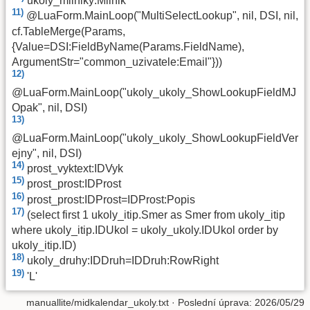
ukoly_milniky:Milnik
11)
@LuaForm.MainLoop("MultiSelectLookup", nil, DSI, nil,
cf.TableMerge(Params,
{Value=DSI:FieldByName(Params.FieldName),
ArgumentStr="common_uzivatele:Email"}))
12)
@LuaForm.MainLoop("ukoly_ukoly_ShowLookupFieldMJ
Opak", nil, DSI)
13)
@LuaForm.MainLoop("ukoly_ukoly_ShowLookupFieldVer
ejny", nil, DSI)
14)
prost_vyktext:IDVyk
15)
prost_prost:IDProst
16)
prost_prost:IDProst=IDProst:Popis
17)
(select first 1 ukoly_itip.Smer as Smer from ukoly_itip
where ukoly_itip.IDUkol = ukoly_ukoly.IDUkol order by
ukoly_itip.ID)
18)
ukoly_druhy:IDDruh=IDDruh:RowRight
19)
'L'
manuallite/midkalendar_ukoly.txt
· Poslední úprava: 2026/05/29