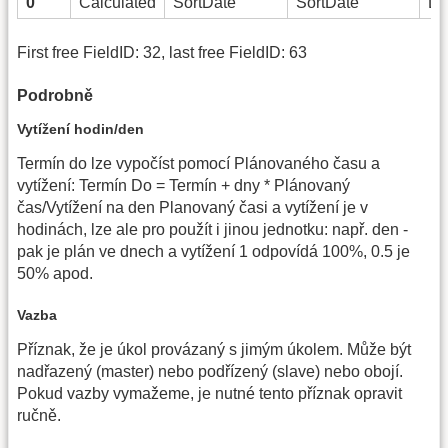
0
Calculated
SortDate
SortDate
Da
First free FieldID: 32, last free FieldID: 63
Podrobně
Vytížení hodin/den
Termín do lze vypočíst pomocí Plánovaného času a
vytížení: Termín Do = Termín + dny * Plánovaný
čas/Vytížení na den Planovaný časi a vytížení je v
hodinách, lze ale pro použít i jinou jednotku: např. den -
pak je plán ve dnech a vytížení 1 odpovídá 100%, 0.5 je
50% apod.
Vazba
Příznak, že je úkol provázaný s jimým úkolem. Může být
nadřazený (master) nebo podřízený (slave) nebo obojí.
Pokud vazby vymažeme, je nutné tento příznak opravit
ručně.