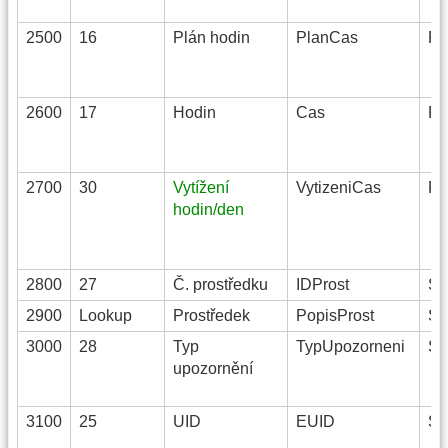
2500
16
Plán hodin
PlanCas
Fl
2600
17
Hodin
Cas
Fl
2700
30
Vytížení
VytizeniCas
Fl
hodin/den
2800
27
Č. prostředku
IDProst
St
2900
Lookup
Prostředek
PopisProst
St
3000
28
Typ
TypUpozorneni
St
upozornění
3100
25
UID
EUID
St