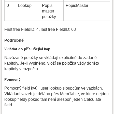
0
Lookup
Popis
PopisMaster
master
položky
First free FieldID: 4, last free FieldID: 63
Podrobně
Vkládat do příslušející kap.
Navázané položky se vkládají explicitně do zadané
kapitoly. Je-li vyplněno, vloží se položka vždy do této
kapitoly v rozpočtu.
Pomocný
Pomocný field kvůli user lookup sloupcům ve vazbách.
Vkládaní vazeb je děláno přes MemTable, ve které nejdou
lookup fieldy pokud tam není alespoň jeden Calculate
field.