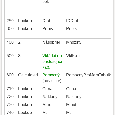
pol.
250
Lookup
Druh
IDDruh
300
Lookup
Popis
Popis
400
2
Násobitel
Mnozstvi
500
3
Vkládat do
VklKap
příslušející
kap.
600
Calculated
Pomocný
PomocnyProMemTabulku
(novisible)
710
Lookup
Cena
Cena
720
Lookup
Náklady
Naklady
730
Lookup
Minut
Minut
740
Lookup
MJ
MJ