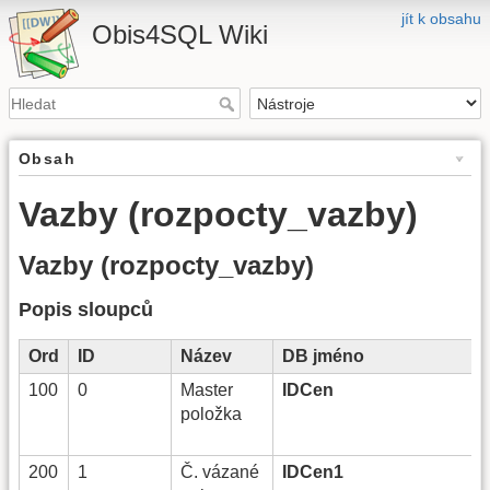
jít k obsahu
Obis4SQL Wiki
Obsah
Vazby (rozpocty_vazby)
Vazby (rozpocty_vazby)
Popis sloupců
Ord
ID
Název
DB jméno
100
0
Master
IDCen
položka
200
1
Č. vázané
IDCen1