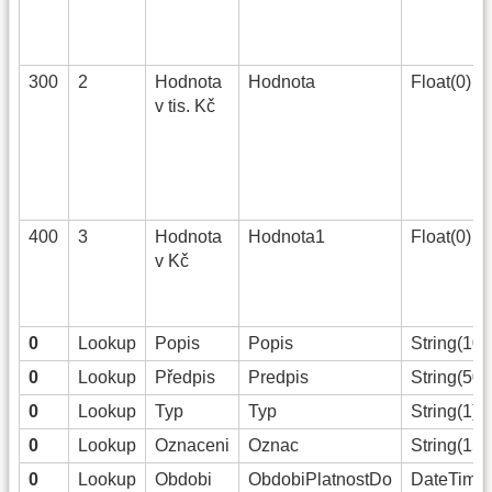
300
2
Hodnota
Hodnota
Float(0)
v tis. Kč
400
3
Hodnota
Hodnota1
Float(0)
v Kč
0
Lookup
Popis
Popis
String(100
0
Lookup
Předpis
Predpis
String(50)
4)
0
Lookup
Typ
Typ
String(1)
0
Lookup
Oznaceni
Oznac
String(15)
0
Lookup
Obdobi
ObdobiPlatnostDo
DateTime(