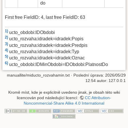
do
First free FieldID: 4, last free FieldID: 63
1)
ucto_obdobi:IDObdobi
2)
ucto_rozvaha:idradek=idradek:Popis
3)
ucto_rozvaha:idradek=idradek:Predpis
4)
ucto_rozvaha:idradek=idradek:Typ
5)
ucto_rozvaha:idradek=idradek:Oznac
6)
ucto_obdobi:IDMinObdobi=IDObdobi:PlatnostDo
manuallite/miducto_rozvahamin.txt
· Poslední úprava: 2026/05/29
12:54 autor:
127.0.0.1
Kromě míst, kde je explicitně uvedeno jinak, je obsah této wiki
licencován pod následující licencí:
CC Attribution-
Noncommercial-Share Alike 4.0 International