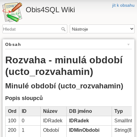
jít k obsahu
Obis4SQL Wiki
Obsah
Rozvaha - minulá období
(ucto_rozvahamin)
Minulé období (ucto_rozvahamin)
Popis sloupců
Ord
ID
Název
DB jméno
Typ
100
0
IDRadek
IDRadek
SmallInt(0
1)
200
1
Období
IDMinObdobi
String(8)