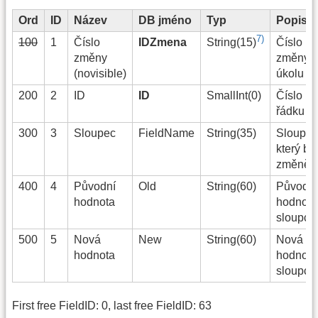
Ord
ID
Název
DB jméno
Typ
Popis
7)
100
1
Číslo
IDZmena
Číslo
String(15)
změny
změny
(novisible)
úkolu
200
2
ID
ID
SmallInt(0)
Číslo
řádku
300
3
Sloupec
FieldName
String(35)
Sloupec
který byl
změněn
400
4
Původní
Old
String(60)
Původní
hodnota
hodnota
sloupce
500
5
Nová
New
String(60)
Nová
hodnota
hodnota
sloupce
First free FieldID: 0, last free FieldID: 63