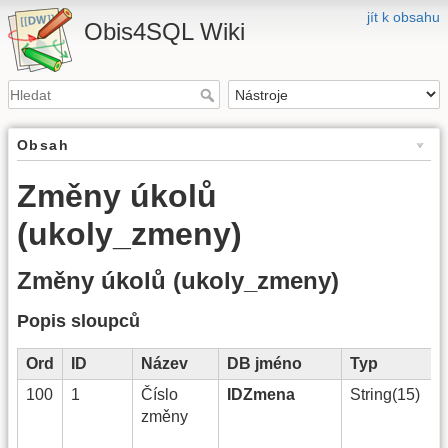
jít k obsahu
Obis4SQL Wiki
Obsah
Změny úkolů
(ukoly_zmeny)
Změny úkolů (ukoly_zmeny)
Popis sloupců
Ord
ID
Název
DB jméno
Typ
100
1
Číslo
IDZmena
String(15)
změny