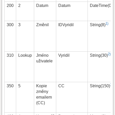
200
2
Datum
Datum
DateTime(0)
1)
300
3
Změnil
IDVyridil
String(8)
2)
310
Lookup
Jméno
Vyridil
String(30)
uživatele
3)
350
5
Kopie
CC
String(150)
změny
emailem
(CC)