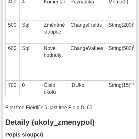
400
4
Komentář
Poznamka
Memo(0)
4)
500
Sql
Změněné
ChangeFields
String(200)
sloupce
5)
600
Sql
Nové
ChangeValues
String(500)
hodnoty
6)
700
0
Číslo
IDUkol
String(15)
úkolu
First free FieldID: 6, last free FieldID: 63
Detaily (ukoly_zmenypol)
Popis sloupců