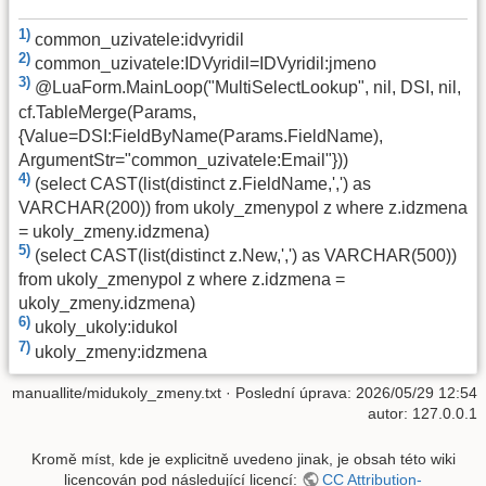
1)
common_uzivatele:idvyridil
2)
common_uzivatele:IDVyridil=IDVyridil:jmeno
3)
@LuaForm.MainLoop("MultiSelectLookup", nil, DSI, nil,
cf.TableMerge(Params,
{Value=DSI:FieldByName(Params.FieldName),
ArgumentStr="common_uzivatele:Email"}))
4)
(select CAST(list(distinct z.FieldName,',') as
VARCHAR(200)) from ukoly_zmenypol z where z.idzmena
= ukoly_zmeny.idzmena)
5)
(select CAST(list(distinct z.New,',') as VARCHAR(500))
from ukoly_zmenypol z where z.idzmena =
ukoly_zmeny.idzmena)
6)
ukoly_ukoly:idukol
7)
ukoly_zmeny:idzmena
manuallite/midukoly_zmeny.txt
· Poslední úprava: 2026/05/29 12:54
autor:
127.0.0.1
Kromě míst, kde je explicitně uvedeno jinak, je obsah této wiki
licencován pod následující licencí:
CC Attribution-