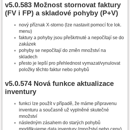
v5.0.583 Možnost stornovat faktury
(FV i FP) a skladové pohyby (P+V)
nový příznak X-storno (lze nastavit pomocí fce lok.
menu)
faktury a pohyby jsou přeškrtnuté a nepočítají se do
zakázek
pohyby se nepočítají do změn množství na
skladech
přesto je lepší pro přehlednost vymazat/vynulovat
položky těchto faktur nebo pohybů
v5.0.574 Nová funkce aktualizace
inventury
funkci lze použít v případě, že máme připravenu
inventuru a současně už vyplněné skutečné
množství
následným zásahem do starých pohybů
modifikujeme data inventury (množství nebo ceny)