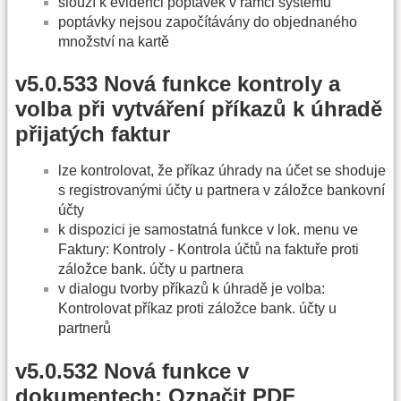
slouží k evidenci poptávek v rámci systému
poptávky nejsou započítávány do objednaného
množství na kartě
v5.0.533 Nová funkce kontroly a
volba při vytváření příkazů k úhradě
přijatých faktur
lze kontrolovat, že příkaz úhrady na účet se shoduje
s registrovanými účty u partnera v záložce bankovní
účty
k dispozici je samostatná funkce v lok. menu ve
Faktury: Kontroly - Kontrola účtů na faktuře proti
záložce bank. účty u partnera
v dialogu tvorby příkazů k úhradě je volba:
Kontrolovat příkaz proti záložce bank. účty u
partnerů
v5.0.532 Nová funkce v
dokumentech: Označit PDF