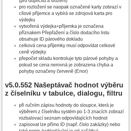
(pro duplicitu a složení)
pro rozložení se naopak označené karty zobrazí v
cílové příjemce a vybírá se zdrojová karta pro
výdejku
vytvořená výdejka+příjemka je označena
příznakem Přepřažení a číslo dodacího listu
obsahuje ID párového dokladu
celková cena příjemky musí odpovídat celkové
ceně výdejky
přepočet skladu kontroluje tyto párové pohyby a
pokud se cena nerovná je zobrazena chyba a
pohyby označeny červeně (Error)
v5.0.552 Našeptávač hodnot výběru
z číselníku v tabulce, dialogu, filtru
při ručním zápisu hodnoty do sloupce, která je
výběrem z číselníku systém po 1-3 znacích zobrazí
rozbalovací seznam odpovídajících hodnot
zapisovat lze přímo ID (např. číslo zakázky) nebo
také popis (vyhledávání je od začátku)