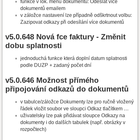
funkce v lok. menu dokumentů: Odeslat více
dokumentů emailem
v záložce nastavení lze případně odškrtnout volbu:
Zazipovat odkazy při odesílání více dokumentů
v5.0.648 Nová fce faktury - Změnit
dobu splatnosti
jednoduchá funkce která doplní datum splatnosti
podle DUZP + zadaný počet dní
v5.0.646 Možnost přímého
připojování odkazů do dokumentů
v tabulce/záložce Dokumenty lze pro ručně vložený
řádek vložit soubor ve sloupci Odkaz tlačítkem …
uživatelsky lze pak přidávat sloupce Odkazy na
dokumenty i do dalších tabulek (např. obrázky v
rozpočtech)