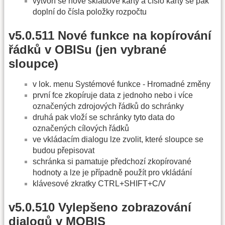
vytvoří se nové skladové karty a číslo karty se pak
doplní do čísla položky rozpočtu
v5.0.511 Nové funkce na kopírování
řádků v OBISu (jen vybrané
sloupce)
v lok. menu Systémové funkce - Hromadné změny
první fce zkopíruje data z jednoho nebo i více
označených zdrojových řádků do schránky
druhá pak vloží se schránky tyto data do
označených cílových řádků
ve vkládacím dialogu lze zvolit, které sloupce se
budou přepisovat
schránka si pamatuje předchozí zkopírované
hodnoty a lze je případně použít pro vkládání
klávesové zkratky CTRL+SHIFT+C/V
v5.0.510 Vylepšeno zobrazování
dialogů v MOBIS