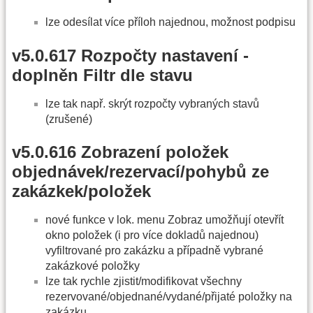
lze odesílat více příloh najednou, možnost podpisu
v5.0.617 Rozpočty nastavení -
doplněn Filtr dle stavu
lze tak např. skrýt rozpočty vybraných stavů
(zrušené)
v5.0.616 Zobrazení položek
objednávek/rezervací/pohybů ze
zakázkek/položek
nové funkce v lok. menu Zobraz umožňují otevřít
okno položek (i pro více dokladů najednou)
vyfiltrované pro zakázku a případně vybrané
zakázkové položky
lze tak rychle zjistit/modifikovat všechny
rezervované/objednané/vydané/přijaté položky na
zakázku