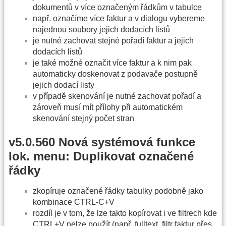
dokumentů v více označeným řádkům v tabulce
např. označíme více faktur a v dialogu vybereme
najednou soubory jejich dodacích listů
je nutné zachovat stejné pořadí faktur a jejich
dodacích listů
je také možné označit více faktur a k nim pak
automaticky doskenovat z podavače postupně
jejich dodací listy
v případě skenování je nutné zachovat pořadí a
zároveň musí mít přílohy při automatickém
skenování stejný počet stran
v5.0.560 Nová systémová funkce
lok. menu: Duplikovat označené
řádky
zkopíruje označené řádky tabulky podobně jako
kombinace CTRL-C+V
rozdíl je v tom, že lze takto kopírovat i ve filtrech kde
CTRL+V nelze použít (např. fulltext, filtr faktur přes