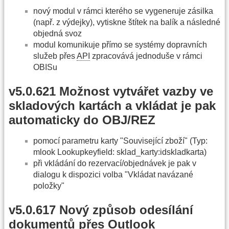
nový modul v rámci kterého se vygeneruje zásilka
(např. z výdejky), vytiskne štítek na balík a následné
objedná svoz
modul komunikuje přímo se systémy dopravních
služeb přes
API
zpracovává jednoduše v rámci
OBISu
v5.0.621 Možnost vytvářet vazby ve
skladových kartách a vkládat je pak
automaticky do OBJ/REZ
pomocí parametru karty "Související zboží" (Typ:
mlook Lookupkeyfield: sklad_karty:idskladkarta)
při vkládání do rezervací/objednávek je pak v
dialogu k dispozici volba "Vkládat navázané
položky"
v5.0.617 Nový způsob odesílání
dokumentů přes Outlook