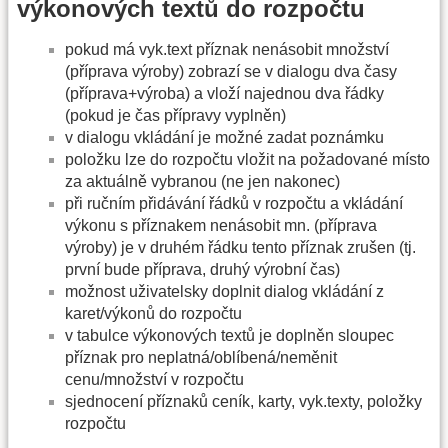
výkonových textů do rozpočtu
pokud má vyk.text příznak nenásobit množství
(příprava výroby) zobrazí se v dialogu dva časy
(příprava+výroba) a vloží najednou dva řádky
(pokud je čas přípravy vyplněn)
v dialogu vkládání je možné zadat poznámku
položku lze do rozpočtu vložit na požadované místo
za aktuálně vybranou (ne jen nakonec)
při ručním přidávání řádků v rozpočtu a vkládání
výkonu s příznakem nenásobit mn. (příprava
výroby) je v druhém řádku tento příznak zrušen (tj.
první bude příprava, druhý výrobní čas)
možnost uživatelsky doplnit dialog vkládání z
karet/výkonů do rozpočtu
v tabulce výkonových textů je doplněn sloupec
příznak pro neplatná/oblíbená/neměnit
cenu/množství v rozpočtu
sjednocení příznaků ceník, karty, vyk.texty, položky
rozpočtu