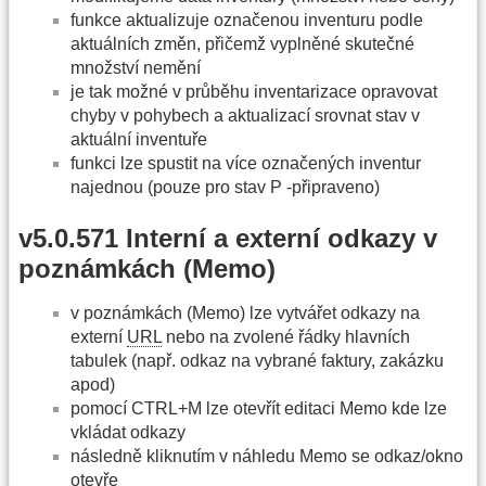
funkce aktualizuje označenou inventuru podle
aktuálních změn, přičemž vyplněné skutečné
množství nemění
je tak možné v průběhu inventarizace opravovat
chyby v pohybech a aktualizací srovnat stav v
aktuální inventuře
funkci lze spustit na více označených inventur
najednou (pouze pro stav P -připraveno)
v5.0.571 Interní a externí odkazy v
poznámkách (Memo)
v poznámkách (Memo) lze vytvářet odkazy na
externí
URL
nebo na zvolené řádky hlavních
tabulek (např. odkaz na vybrané faktury, zakázku
apod)
pomocí CTRL+M lze otevřít editaci Memo kde lze
vkládat odkazy
následně kliknutím v náhledu Memo se odkaz/okno
otevře