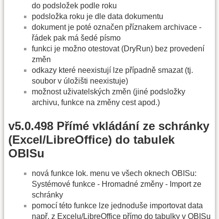
do podsložek podle roku
podsložka roku je dle data dokumentu
dokument je poté označen příznakem archivace -
řádek pak má šedé písmo
funkci je možno otestovat (DryRun) bez provedení
změn
odkazy které neexistují lze případně smazat (tj.
soubor v úložišti neexistuje)
možnost uživatelských změn (jiné podsložky
archivu, funkce na změny cest apod.)
v5.0.498 Přímé vkládání ze schránky
(Excel/LibreOffice) do tabulek
OBISu
nová funkce lok. menu ve všech oknech OBISu:
Systémové funkce - Hromadné změny - Import ze
schránky
pomocí této funkce lze jednoduše importovat data
např. z Excelu/LibreOffice přímo do tabulky v OBISu