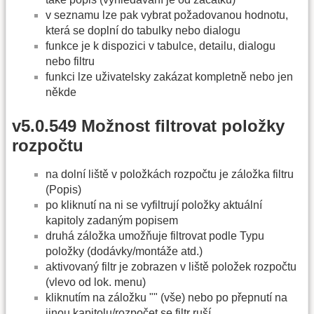
v seznamu lze pak vybrat požadovanou hodnotu,
která se doplní do tabulky nebo dialogu
funkce je k dispozici v tabulce, detailu, dialogu
nebo filtru
funkci lze uživatelsky zakázat kompletně nebo jen
někde
v5.0.549 Možnost filtrovat položky
rozpočtu
na dolní liště v položkách rozpočtu je záložka filtru
(Popis)
po kliknutí na ni se vyfiltrují položky aktuální
kapitoly zadaným popisem
druhá záložka umožňuje filtrovat podle Typu
položky (dodávky/montáže atd.)
aktivovaný filtr je zobrazen v liště položek rozpočtu
(vlevo od lok. menu)
kliknutím na záložku "" (vše) nebo po přepnutí na
jinou kapitolu/rozpočet se filtr ruší