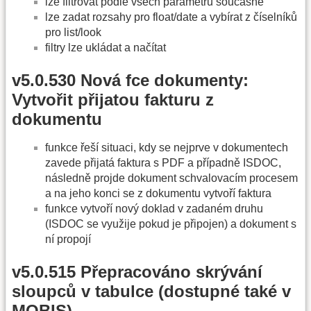
lze filtrovat podle všech parametrů současně
lze zadat rozsahy pro float/date a vybírat z číselníků
pro list/look
filtry lze ukládat a načítat
v5.0.530 Nová fce dokumenty:
Vytvořit přijatou fakturu z
dokumentu
funkce řeší situaci, kdy se nejprve v dokumentech
zavede přijatá faktura s PDF a případně ISDOC,
následně projde dokument schvalovacím procesem
a na jeho konci se z dokumentu vytvoří faktura
funkce vytvoří nový doklad v zadaném druhu
(ISDOC se využije pokud je připojen) a dokument s
ní propojí
v5.0.515 Přepracováno skrývání
sloupců v tabulce (dostupné také v
MOBIS)