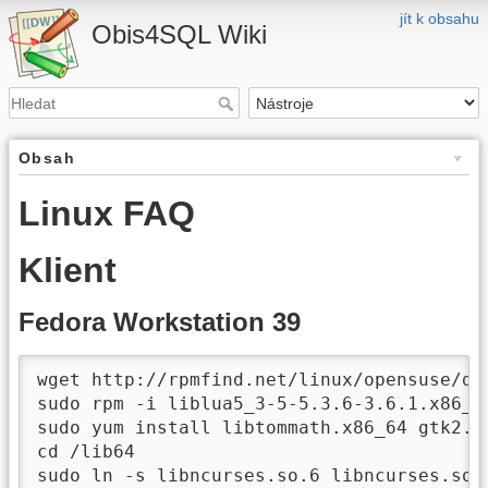
jít k obsahu
Obis4SQL Wiki
Obsah
Linux FAQ
Klient
Fedora Workstation 39
wget http://rpmfind.net/linux/opensuse/di
sudo rpm -i liblua5_3-5-5.3.6-3.6.1.x86_64
sudo yum install libtommath.x86_64 gtk2.x8
cd /lib64

sudo ln -s libncurses.so.6 libncurses.so.5