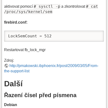
# sysctl -p
# cat
aktivovat pomocí
a zkontrolovat
/proc/sys/kernel/sem
firebird.conf:
LockSemCount = 512
Restartovat fb_lock_mgr
Zdroj:
http://pmakowski.ibphoenix.fr/post/2009/03/05/From-
the-support-list
Další
Řazení čísel před písmena
Debian