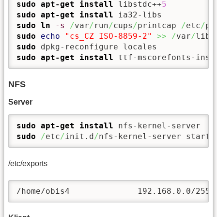
sudo
apt-get install
 libstdc++
5
sudo
apt-get install
sudo
ln
-s
/
var
/
run
/
cups
/
printcap 
/
etc
/
sudo
echo
"cs_CZ ISO-8859-2"
>>
/
var
/
lib
/
sudo
sudo
apt-get install
 ttf-mscorefonts-inst
NFS
Server
sudo
apt-get install
sudo
/
etc
/
init.d
/
nfs-kernel-server start
/etc/exports
/home/obis4              192.168.0.0/255.