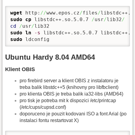
wget
 http:
//
www.epos.cz
/
files
/
sudo
cp
 libstdc++.so.5.0.7 
/
usr
/
lib32
/
cd
/
usr
/
sudo
ln
-s
sudo
 ldconfig
Ubuntu Hardy 8.04 AMD64
Klient OBIS
pro firebird server a klient OBIS z instalatoru je
treba balik libstdc++5 (knihovny pro libfbclient)
pro klienta OBIS je treba balik ia32-libs (AMD64)
pro tisk je potreba mit k dispozici /etc/printcap
(/etc/cups/cupsd.conf)
doporuceno je pouzit kodovani ISO a font Arial (po
instalaci fontu restartovat X)