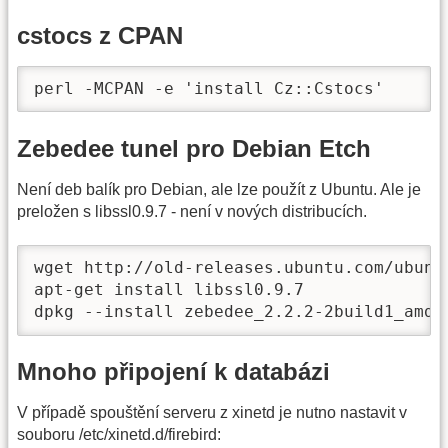
cstocs z CPAN
perl -MCPAN -e 'install Cz::Cstocs'
Zebedee tunel pro Debian Etch
Není deb balík pro Debian, ale lze použít z Ubuntu. Ale je
preložen s libssl0.9.7 - není v nových distribucích.
wget http://old-releases.ubuntu.com/ubunt
apt-get install libssl0.9.7

dpkg --install zebedee_2.2.2-2build1_amd6
Mnoho připojení k databázi
V případě spouštění serveru z xinetd je nutno nastavit v
souboru /etc/xinetd.d/firebird: