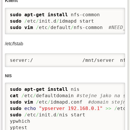
Klient
sudo
apt-get install
sudo
/
etc
/
init.d
/
sudo
vim
/
etc
/
default
/
nfs-common  
#NEED_S
/etc/fstab
server:/                 /mnt/server  nfs
NIS
sudo
apt-get install
cat
/
etc
/
defaultdomain 
#stejne jako na se
sudo
vim
/
etc
/
idmapd.conf  
#domain stejne
sudo
echo
"ypserver 192.168.0.1"
>>
/
etc
/
sudo
/
etc
/
init.d
/
nis start

ypwhich

yptest