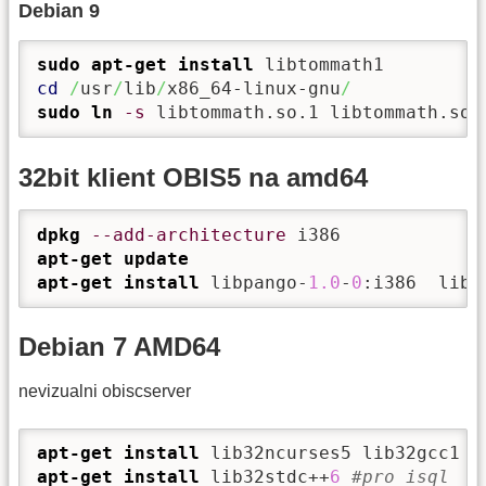
Debian 9
sudo
apt-get install
cd
/
usr
/
lib
/
x86_64-linux-gnu
/
sudo
ln
-s
 libtommath.so.1 libtommath.so.
32bit klient OBIS5 na amd64
dpkg
--add-architecture
apt-get update
apt-get install
 libpango-
1.0
-
0
:i386  libp
Debian 7 AMD64
nevizualni obiscserver
apt-get install
apt-get install
 lib32stdc++
6
#pro isql