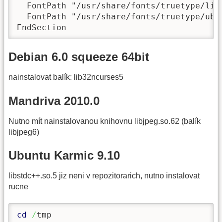
  FontPath "/usr/share/fonts/truetype/libe
  FontPath "/usr/share/fonts/truetype/ubun
EndSection
Debian 6.0 squeeze 64bit
nainstalovat balík: lib32ncurses5
Mandriva 2010.0
Nutno mít nainstalovanou knihovnu libjpeg.so.62 (balík
libjpeg6)
Ubuntu Karmic 9.10
libstdc++.so.5 jiz neni v repozitorarich, nutno instalovat
rucne
cd
/