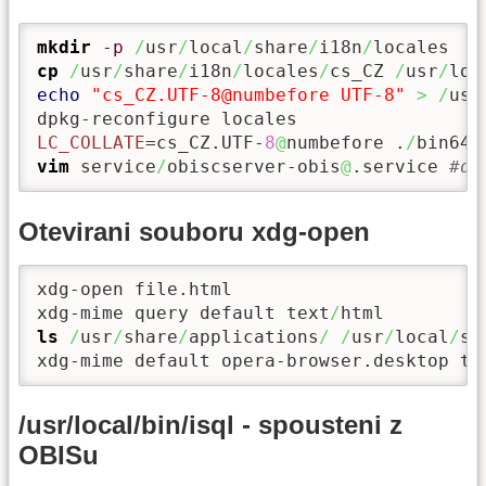
mkdir
-p
/
usr
/
local
/
share
/
i18n
/
cp
/
usr
/
share
/
i18n
/
locales
/
cs_CZ 
/
usr
/
loc
echo
"cs_CZ.UTF-8@numbefore UTF-8"
>
/
usr
LC_COLLATE
=cs_CZ.UTF-
8
@
numbefore .
/
bin64
/
vim
 service
/
obiscserver-obis
@
.service 
#do
Otevirani souboru xdg-open
xdg-open file.html

xdg-mime query default text
/
ls
/
usr
/
share
/
applications
/
/
usr
/
local
/
sh
xdg-mime default opera-browser.desktop te
/usr/local/bin/isql - spousteni z
OBISu