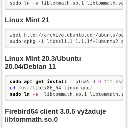
sudo ln -s libtommath.so.1 libtommath.so.
Linux Mint 21
wget http://archive.ubuntu.com/ubuntu/poo
sudo dpkg -i libssl1.1_1.1.1f-1ubuntu2_am
Linux Mint 20.3/Ubuntu
20.04/Debian 11
sudo
apt-get install
 liblua5.3-
0
cd
/
usr
/
lib
/
x86_64-linux-gnu
/
sudo
ln
-s
  libtommath.so.1 libtommath.so
Firebird64 client 3.0.5 vyžaduje
libtommath.so.0