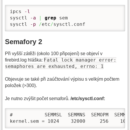
ipcs 
-l
sysctl 
-a
|
grep
 sem

sysctl 
-p
/
etc
/
sysctl.conf
Semafory 2
Při vyšší zátěži (okolo 100 připojení) se objeví v
Fatal lock manager error:
firebird.log hláška:
semaphores are exhausted, errno: 1
Objevuje se také při zaúčtování výpisu s velkým počtem
položek (>300).
Je nutno zvýšit počet semaforů.
/etc/sysctl.conf:
#           SEMMSL  SEMMNS  SEMOPM  SEMMNI
kernel.sem = 1024    32000     256    102