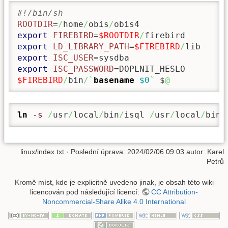
#!/bin/sh
ROOTDIR
=
/
home
/
obis
/
export
FIREBIRD
=
$ROOTDIR
/
export
LD_LIBRARY_PATH
=
$FIREBIRD
/
export
ISC_USER
export
ISC_PASSWORD
$FIREBIRD
/
bin
/`
basename
$0
`
 $
@
ln
-s
/
usr
/
local
/
bin
/
isql 
/
usr
/
local
/
bin
/
linux/index.txt
· Poslední úprava: 2024/02/06 09:03 autor:
Karel
Petrů
Kromě míst, kde je explicitně uvedeno jinak, je obsah této wiki
licencován pod následující licencí:
CC Attribution-
Noncommercial-Share Alike 4.0 International