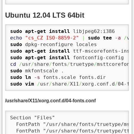
Ubuntu 12.04 LTS 64bit
sudo
apt-get install
echo
"cs_CZ ISO-8859-2"
|
sudo
tee
-a
/
va
sudo
sudo
apt-get install
sudo
apt-get install
cd
/
usr
/
share
/
fonts
/
truetype
/
msttcorefont
sudo
sudo
ln
-s
sudo
vim
/
usr
/
share
/
X11
/
xorg.conf.d
/
04-fo
/usr/share/X11/xorg.conf.d/04-fonts.conf
Section "Files"

  FontPath "/usr/share/fonts/truetype/mstt
  FontPath "/usr/share/fonts/truetype/ttf-