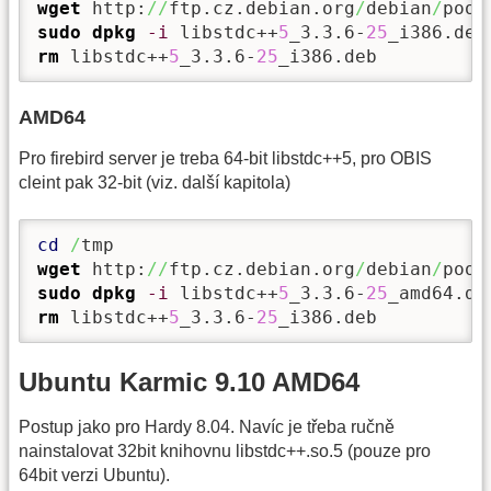
wget
 http:
//
ftp.cz.debian.org
/
debian
/
pool
sudo
dpkg
-i
 libstdc++
5
_3.3.6-
25
rm
 libstdc++
5
_3.3.6-
25
_i386.deb
AMD64
Pro firebird server je treba 64-bit libstdc++5, pro OBIS
cleint pak 32-bit (viz. další kapitola)
cd
/
wget
 http:
//
ftp.cz.debian.org
/
debian
/
pool
sudo
dpkg
-i
 libstdc++
5
_3.3.6-
25
rm
 libstdc++
5
_3.3.6-
25
_i386.deb
Ubuntu Karmic 9.10 AMD64
Postup jako pro Hardy 8.04. Navíc je třeba ručně
nainstalovat 32bit knihovnu libstdc++.so.5 (pouze pro
64bit verzi Ubuntu).