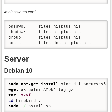
/etc/nsswitch.conf
passwd:     files nisplus nis

shadow:     files nisplus nis

group:      files nisplus nis

hosts:      files dns nisplus nis
Server
Debian 10
sudo
apt-get install
 xinetd libncurses5 p
wget
tar
-xzvf
cd
sudo
 .
/
install.sh