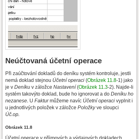
Neúčtovaná účetní operace
Při zaúčtování dokladů do deníku systém kontroluje, jestli
nemá doklad stejnou
Účetní operaci
(
Obrázek 11.8
-1) jako
je v
Deníku
v záložce
Nastavení
(
Obrázek 11.3
-2). Najde-li
systém takovýto doklad, bude ho ignorovat a do
Deníku ho
nezanese
. U
Faktur
můžeme navíc
Účetní operaci
vyplnit i
u jednotlivých položek v záložce
Položky
ve sloupci
Úč.op.
Obrázek 11.8
Účetní operace v příjmových a výdajových dokladech