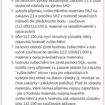
po ukončení výroby aktualizovat zakázku Z1 a zjistit
skutečné náklady na výrobu SK2
vytvořit příjemku zušlechtěného materiálu SK2 na
zakázku Z1 a položku SK2 v hodnotě skutečných
nákladů dle předchozího bodu - zaúčtovat
(112.000/112.100 tj. materiál na skladě/materiál v
opracování)
účet 112.100 má nyní nenulový zůstatek, který
odpovídá hodnotě zušlechtění
na konci období zjistit hodnotu zušlechtění a tuto
ručně zaúčtovat do deníku (112.100/621.000 tj.
materiál v opracování/aktivace materiálu)
hodnotu zušlechtění lze zjistit pomocí SQL: suma
rozdílů ceny příjemek za zadané období na zakázky
"zušlechtění" mínus cena jim odpovídajících
výdejek bez ohled na datum výdejky (tj. shoduje se
číslo zakázky i zakázkové položky). Platí že výdejky
materiálu, které nemají příjemku nejsou započítány
- jde o hodnotu materiálu rozpracovaného
zušlechtění a jejich hodnota pak odpovídá zůstatku
účtu 112.100 po zaúčtování aktivace.