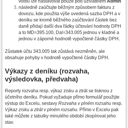
volbu lze nastavovat pouze pod uživatelem
Admin
následně zaúčtujte běžným způsobem fakturu z
dovozu, kde použita výše uvedená sazba DPH a v
deníku se kromě běžného zaúčtování částek bez
daně přidají další dva řádky účtování hodnoty DPH
a to MD=395.100, Dal=343.005 jednou v kladné a
jednou v záporné hodnotě vypočtené částky DPH.
Zůstatek účtu 343.005 tak zůstává nezměněn, ale
obsahuje pohyby v hodnotě vypočtené částky DPH.
Výkazy z deníku (rozvaha,
výsledovka, předvaha)
Reporty rozvaha resp. výkaz zisku a ztrát se tisknou z
účetního deníku. Pokud vyžaduje přímo formulář použijte
výstup do Excelu, sestavy
Rozvaha v plném rozsahu
resp.
Výkaz zisku a ztrát v plném rozsahu
. Přímo v Excelu pak
také můžete z tabulky minulého období zkopírovat jeho
stav.