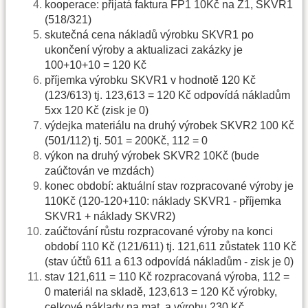
kooperace: přijatá faktura FP1 10Kč na Z1, SKVR1
(518/321)
skutečná cena nákladů výrobku SKVR1 po
ukončení výroby a aktualizaci zakázky je
100+10+10 = 120 Kč
příjemka výrobku SKVR1 v hodnotě 120 Kč
(123/613) tj. 123,613 = 120 Kč odpovídá nákladům
5xx 120 Kč (zisk je 0)
výdejka materiálu na druhý výrobek SKVR2 100 Kč
(501/112) tj. 501 = 200Kč, 112 = 0
výkon na druhý výrobek SKVR2 10Kč (bude
zaúčtován ve mzdách)
konec období: aktuální stav rozpracované výroby je
110Kč (120-120+110: náklady SKVR1 - příjemka
SKVR1 + náklady SKVR2)
zaúčtování růstu rozpracované výroby na konci
období 110 Kč (121/611) tj. 121,611 zůstatek 110 Kč
(stav účtů 611 a 613 odpovídá nákladům - zisk je 0)
stav 121,611 = 110 Kč rozpracovaná výroba, 112 =
0 materiál na skladě, 123,613 = 120 Kč výrobky,
celkové náklady na mat. a výrobu 230 Kč