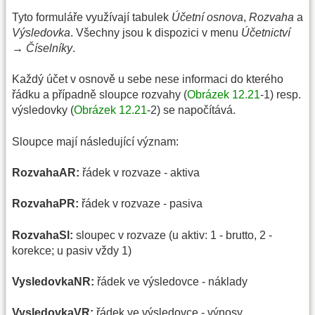
Tyto formuláře využívají tabulek
Účetní osnova
,
Rozvaha
a
Výsledovka
. Všechny jsou k dispozici v menu
Účetnictví
→ Číselníky
.
Každý účet v osnově u sebe nese informaci do kterého
řádku a případně sloupce rozvahy (
Obrázek 12.21
-1) resp.
výsledovky (
Obrázek 12.21
-2) se napočítává.
Sloupce mají následující význam:
RozvahaAR:
řádek v rozvaze - aktiva
RozvahaPR:
řádek v rozvaze - pasiva
RozvahaSl:
sloupec v rozvaze (u aktiv: 1 - brutto, 2 -
korekce; u pasiv vždy 1)
VysledovkaNR:
řádek ve výsledovce - náklady
VysledovkaVR:
řádek ve výsledovce - výnosy