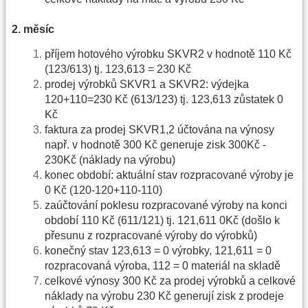
2. měsíc
příjem hotového výrobku SKVR2 v hodnotě 110 Kč
(123/613) tj. 123,613 = 230 Kč
prodej výrobků SKVR1 a SKVR2: výdejka
120+110=230 Kč (613/123) tj. 123,613 zůstatek 0
Kč
faktura za prodej SKVR1,2 účtována na výnosy
např. v hodnotě 300 Kč generuje zisk 300Kč -
230Kč (náklady na výrobu)
konec období: aktuální stav rozpracované výroby je
0 Kč (120-120+110-110)
zaúčtování poklesu rozpracované výroby na konci
období 110 Kč (611/121) tj. 121,611 0Kč (došlo k
přesunu z rozpracované výroby do výrobků)
konečný stav 123,613 = 0 výrobky, 121,611 = 0
rozpracovaná výroba, 112 = 0 materiál na skladě
celkové výnosy 300 Kč za prodej výrobků a celkové
náklady na výrobu 230 Kč generují zisk z prodeje