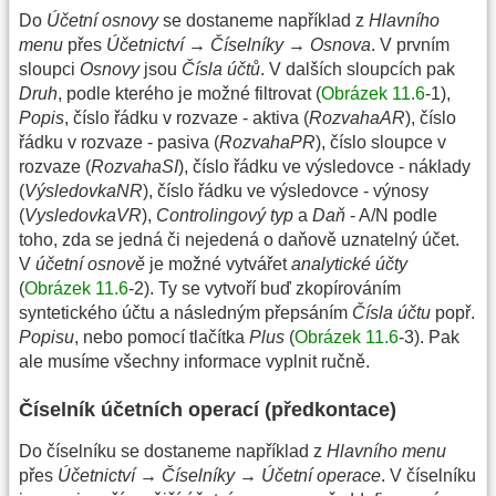
Do
Účetní osnovy
se dostaneme například z
Hlavního
menu
přes
Účetnictví → Číselníky → Osnova
. V prvním
sloupci
Osnovy
jsou
Čísla účtů
. V dalších sloupcích pak
Druh
, podle kterého je možné filtrovat (
Obrázek 11.6
-1),
Popis
, číslo řádku v rozvaze - aktiva (
RozvahaAR
), číslo
řádku v rozvaze - pasiva (
RozvahaPR
), číslo sloupce v
rozvaze (
RozvahaSI
), číslo řádku ve výsledovce - náklady
(
VýsledovkaNR
), číslo řádku ve výsledovce - výnosy
(
VysledovkaVR
),
Controlingový typ
a
Daň
- A/N podle
toho, zda se jedná či nejedená o daňově uznatelný účet.
V
účetní osnově
je možné vytvářet
analytické účty
(
Obrázek 11.6
-2). Ty se vytvoří buď zkopírováním
syntetického účtu a následným přepsáním
Čísla účtu
popř.
Popisu
, nebo pomocí tlačítka
Plus
(
Obrázek 11.6
-3). Pak
ale musíme všechny informace vyplnit ručně.
Číselník účetních operací (předkontace)
Do číselníku se dostaneme například z
Hlavního menu
přes
Účetnictví → Číselníky → Účetní operace
. V číselníku