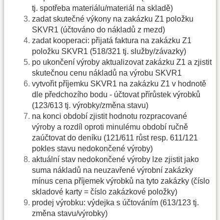
tj. spotřeba materiálu/materiál na skladě)
zadat skutečné výkony na zakázku Z1 položku
SKVR1 (účtováno do nákladů z mezd)
zadat kooperaci: přijatá faktura na zakázku Z1
položku SKVR1 (518/321 tj. služby/závazky)
po ukončení výroby aktualizovat zakázku Z1 a zjistit
skutečnou cenu nákladů na výrobu SKVR1
vytvořit příjemku SKVR1 na zakázku Z1 v hodnotě
dle předchozího bodu - účtovat přírůstek výrobků
(123/613 tj. výrobky/změna stavu)
na konci období zjistit hodnotu rozpracované
výroby a rozdíl oproti minulému období ručně
zaúčtovat do deníku (121/611 růst resp. 611/121
pokles stavu nedokončené výroby)
aktuální stav nedokončené výroby lze zjistit jako
suma nákladů na neuzavřené výrobní zakázky
mínus cena příjemek výrobků na tyto zakázky (číslo
skladové karty = číslo zakázkové položky)
prodej výrobku: výdejka s účtováním (613/123 tj.
změna stavu/výrobky)