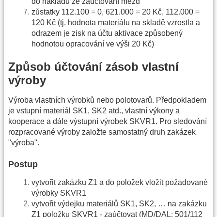
do nákladů ze zaúčtování mezd
zůstatky 112.100 = 0, 621.000 = 20 Kč, 112.000 =
120 Kč (tj. hodnota materiálu na skladě vzrostla a
odrazem je zisk na účtu aktivace způsobený
hodnotou opracování ve výši 20 Kč)
Způsob účtování zásob vlastní
výroby
Výroba vlastních výrobků nebo polotovarů. Předpokladem
je vstupní materiál SK1, SK2 atd., vlastní výkony a
kooperace a dále výstupní výrobek SKVR1. Pro sledování
rozpracované výroby založte samostatný druh zakázek
"výroba".
Postup
vytvořit zakázku Z1 a do položek vložit požadované
výrobky SKVR1
vytvořit výdejku materiálů SK1, SK2, … na zakázku
Z1 položku SKVR1 - zaúčtovat (MD/DAL: 501/112