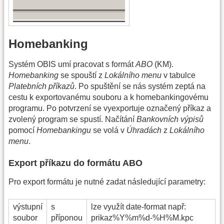
Homebanking
Systém OBIS umí pracovat s formát
ABO
(KM).
Homebanking
se spouští z
Lokálního menu
v tabulce
Platebních příkazů
. Po spuštění se nás systém zeptá na
cestu k exportovanému souboru a k homebankingovému
programu. Po potvrzení se vyexportuje označený příkaz a
zvolený program se spustí. Načítání
Bankovních výpisů
pomocí
Homebankingu
se volá v
Úhradách
z
Lokálního
menu
.
Export příkazu do formátu ABO
Pro export formátu je nutné zadat následující parametry:
výstupní
s
lze využít date-format např:
soubor
příponou
prikaz%Y%m%d-%H%M.kpc