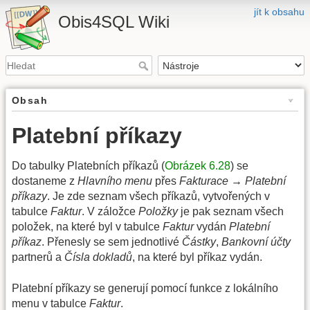
jít k obsahu
Obis4SQL Wiki
Obsah
Platební příkazy
Do tabulky Platebních příkazů (
Obrázek 6.28
) se
dostaneme z
Hlavního menu
přes
Fakturace → Platební
příkazy
. Je zde seznam všech příkazů, vytvořených v
tabulce
Faktur
. V záložce
Položky
je pak seznam všech
položek, na které byl v tabulce
Faktur
vydán
Platební
příkaz
. Přenesly se sem jednotlivé
Částky
,
Bankovní účty
partnerů a
Čísla dokladů
, na které byl příkaz vydán.
Platební příkazy se generují pomocí funkce z lokálního
menu v tabulce
Faktur
.