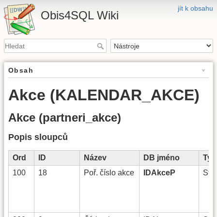
jít k obsahu
Obis4SQL Wiki
Obsah
Akce (KALENDAR_AKCE)
Akce (partneri_akce)
Popis sloupců
Ord
ID
Název
DB jméno
Typ
100
18
Poř. číslo akce
IDAkceP
Stri