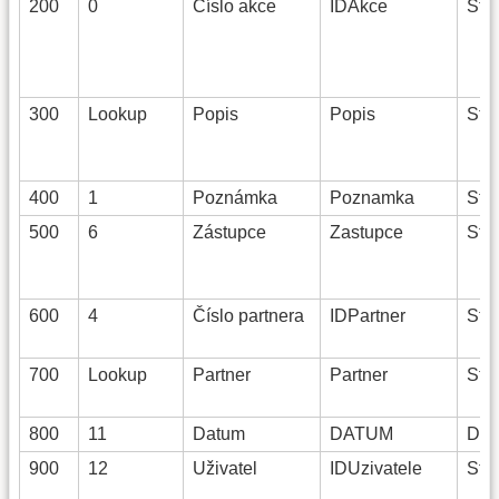
200
0
Číslo akce
IDAkce
Stri
300
Lookup
Popis
Popis
Stri
400
1
Poznámka
Poznamka
Stri
500
6
Zástupce
Zastupce
Stri
600
4
Číslo partnera
IDPartner
Stri
700
Lookup
Partner
Partner
Stri
800
11
Datum
DATUM
Dat
900
12
Uživatel
IDUzivatele
Stri