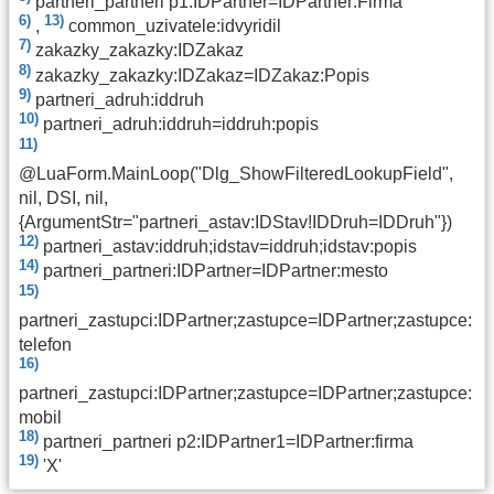
partneri_partneri p1:IDPartner=IDPartner:Firma
6)
13)
,
common_uzivatele:idvyridil
7)
zakazky_zakazky:IDZakaz
8)
zakazky_zakazky:IDZakaz=IDZakaz:Popis
9)
partneri_adruh:iddruh
10)
partneri_adruh:iddruh=iddruh:popis
11)
@LuaForm.MainLoop("Dlg_ShowFilteredLookupField",
nil, DSI, nil,
{ArgumentStr="partneri_astav:IDStav!IDDruh=IDDruh"})
12)
partneri_astav:iddruh;idstav=iddruh;idstav:popis
14)
partneri_partneri:IDPartner=IDPartner:mesto
15)
partneri_zastupci:IDPartner;zastupce=IDPartner;zastupce:
telefon
16)
partneri_zastupci:IDPartner;zastupce=IDPartner;zastupce:
mobil
18)
partneri_partneri p2:IDPartner1=IDPartner:firma
19)
'X'