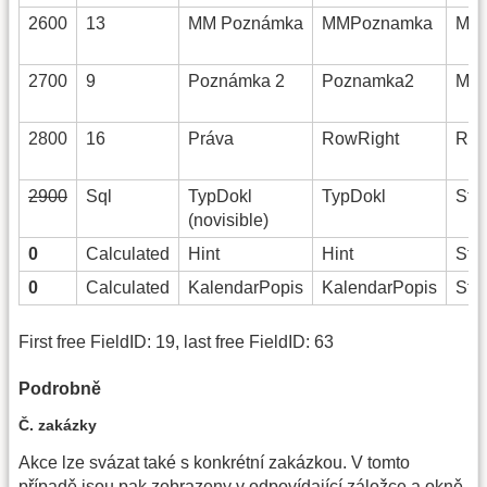
2600
13
MM Poznámka
MMPoznamka
MM
2700
9
Poznámka 2
Poznamka2
Mem
2800
16
Práva
RowRight
Righ
2900
Sql
TypDokl
TypDokl
Stri
(novisible)
0
Calculated
Hint
Hint
Stri
0
Calculated
KalendarPopis
KalendarPopis
Stri
First free FieldID: 19, last free FieldID: 63
Podrobně
Č. zakázky
Akce lze svázat také s konkrétní zakázkou. V tomto
případě jsou pak zobrazeny v odpovídající záložce a okně