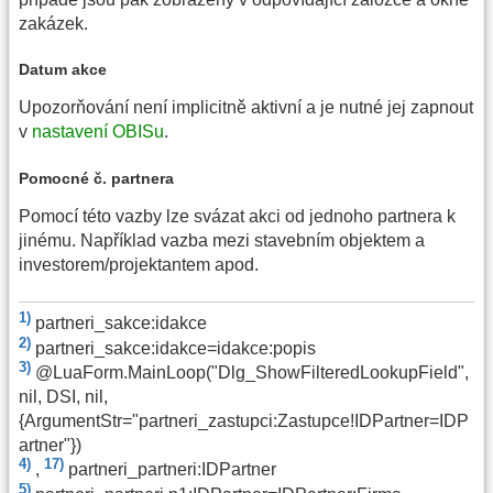
zakázek.
Datum akce
Upozorňování není implicitně aktivní a je nutné jej zapnout
v
nastavení OBISu
.
Pomocné č. partnera
Pomocí této vazby lze svázat akci od jednoho partnera k
jinému. Například vazba mezi stavebním objektem a
investorem/projektantem apod.
1)
partneri_sakce:idakce
2)
partneri_sakce:idakce=idakce:popis
3)
@LuaForm.MainLoop("Dlg_ShowFilteredLookupField",
nil, DSI, nil,
{ArgumentStr="partneri_zastupci:Zastupce!IDPartner=IDP
artner"})
4)
17)
,
partneri_partneri:IDPartner
5)