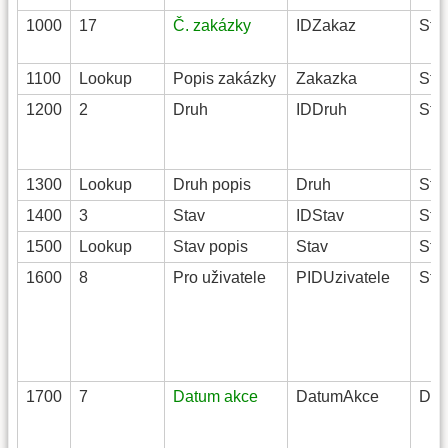
1000
17
Č. zakázky
IDZakaz
Stri
1100
Lookup
Popis zakázky
Zakazka
Stri
1200
2
Druh
IDDruh
Stri
1300
Lookup
Druh popis
Druh
Stri
1400
3
Stav
IDStav
Stri
1500
Lookup
Stav popis
Stav
Stri
1600
8
Pro uživatele
PIDUzivatele
Stri
1700
7
Datum akce
DatumAkce
Dat