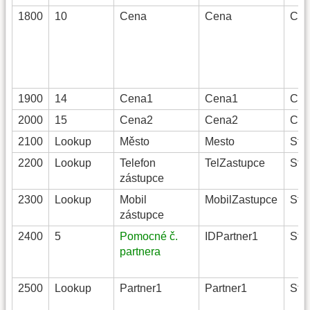
1800
10
Cena
Cena
Cur
1900
14
Cena1
Cena1
Cur
2000
15
Cena2
Cena2
Cur
2100
Lookup
Město
Mesto
Stri
2200
Lookup
Telefon
TelZastupce
Stri
zástupce
2300
Lookup
Mobil
MobilZastupce
Stri
zástupce
2400
5
Pomocné č.
IDPartner1
Stri
partnera
2500
Lookup
Partner1
Partner1
Stri