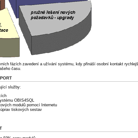
ních fázích zavedení a užívání systému, kdy přináší osobní kontakt rychlejš
ašeho času.
UPPORT
jící služby:
cích
 systému OBIS4SQL
tových modulů pomocí Internetu
 úprav tiskových sestav
T