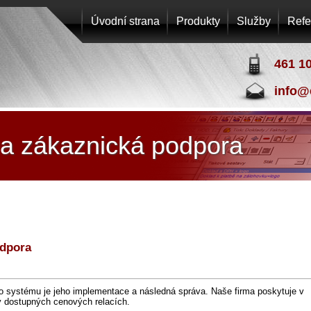
Úvodní strana
Produkty
Služby
Refe
461 1
info@
EPOS
PRO
a zákaznická podpora
s.r.o.
odpora
o systému je jeho implementace a následná správa. Naše firma poskytuje v
 dostupných cenových relacích.