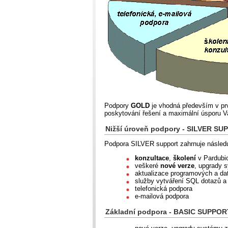
Podpory
GOLD
je vhodná především v prv
poskytování řešení a maximální úsporu V
Nižší úroveň podpory - SILVER S
Podpora SILVER support zahrnuje následu
konzultace
,
školení
v Pardubi
veškeré
nové verze
, upgrady
aktualizace programových a da
služby vytváření SQL dotazů a
telefonická podpora
e-mailová podpora
Základní podpora - BASIC SUPPOR