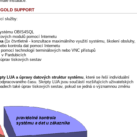
malé instalace.
 - GOLD SUPPORT
cí služby:
 systému OBIS4SQL
tových modulů pomocí Internetu
ka
(1x čtvrtletně - konzultace maximálního využití systému, školení obsluhy,
nebo kontrola dat pomocí Internetu
pomocí technologií terminálových nebo VNC přístupů
 v Pardubicích
 úprav tiskových sestav
ripty LUA a úpravy datových struktur systému
, které se řeší individuální
odpracovaného času. Skripty LUA jsou součástí rozšiřujících uživatelských
ípadech také úprav tiskových sestav, pokud se jedná o významnou změnu