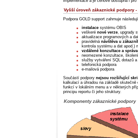
implementace a je cenově dostupná i pro 
Vyšší úroveň zákaznické podpory
Podpora GOLD support zahrnuje následují
instalace
systému OBIS
veškeré
nové verze
, upgrady
aktualizace programových a da
pravidelná
návštěva u zákazní
kontrola systému a dat apod.) 
vzdálené konzultace a správa
neomezené konzultace, školení
služby vytváření SQL dotazů a
telefonická podpora
e-mailová podpora
Součástí podpory
nejsou rozšiřující sk
kalkulací a úhradou na základě skutečně 
funkcí v lokálním menu a v některých př
principu reportu či jeho struktury.
Komponenty zákaznické podpory