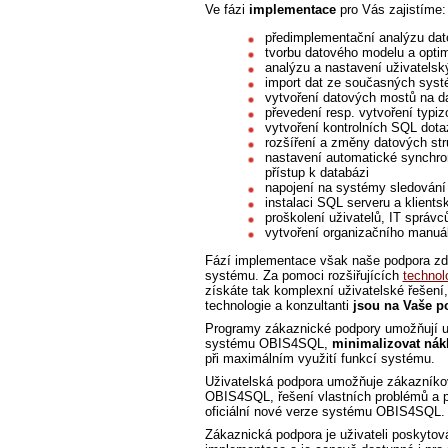
Ve fázi
implementace
pro Vás zajistíme:
předimplementační analýzu dat
tvorbu datového modelu a optim
analýzu a nastavení uživatels
import dat ze současných syst
vytvoření datových mostů na da
převedení resp. vytvoření typi
vytvoření kontrolních SQL dotaz
rozšíření a změny datových str
nastavení automatické synchro
přístup k databázi
napojení na systémy sledování
instalaci SQL serveru a klients
proškolení uživatelů, IT správ
vytvoření organizačního manuá
Fází implementace však naše podpora zd
systému. Za pomoci rozšiřujících
technol
získáte tak komplexní uživatelské řešení
technologie a konzultanti
jsou na Vaše p
Programy zákaznické podpory umožňují u
systému OBIS4SQL,
minimalizovat nák
při maximálním využití funkcí systému.
Uživatelská podpora umožňuje zákazníko
OBIS4SQL, řešení vlastních problémů a p
oficiální nové verze systému OBIS4SQL.
Zákaznická podpora je uživateli poskytov