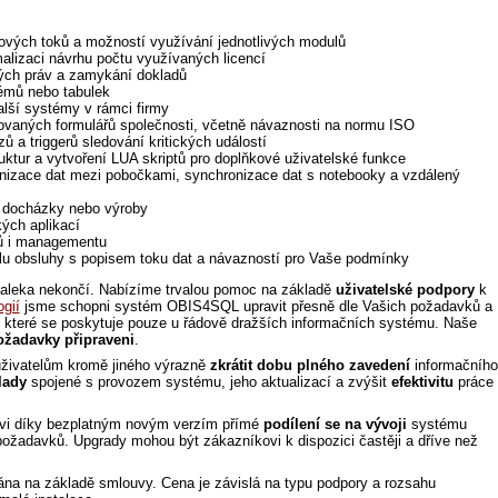
ových toků a možností využívání jednotlivých modulů
alizaci návrhu počtu využívaných licencí
kých práv a zamykání dokladů
émů nebo tabulek
lší systémy v rámci firmy
zovaných formulářů společnosti, včetně návaznosti na normu ISO
ů a triggerů sledování kritických událostí
uktur a vytvoření LUA skriptů pro doplňkové uživatelské funkce
nizace dat mezi pobočkami, synchronizace dat s notebooky a vzdálený
 docházky nebo výroby
kých aplikací
ců i managementu
lu obsluhy s popisem toku dat a návazností pro Vaše podmínky
aleka nekončí. Nabízíme trvalou pomoc na základě
uživatelské podpory
k
ogií
jsme schopni systém OBIS4SQL upravit přesně dle Vašich požadavků a
, které se poskytuje pouze u řádově dražších informačních systému. Naše
ožadavky připraveni
.
živatelům kromě jiného výrazně
zkrátit dobu plného zavedení
informačního
lady
spojené s provozem systému, jeho aktualizací a zvýšit
efektivitu
práce
vi díky bezplatným novým verzím přímé
podílení se na vývoji
systému
ožadavků. Upgrady mohou být zákazníkovi k dispozici častěji a dříve než
ána na základě smlouvy. Cena je závislá na typu podpory a rozsahu