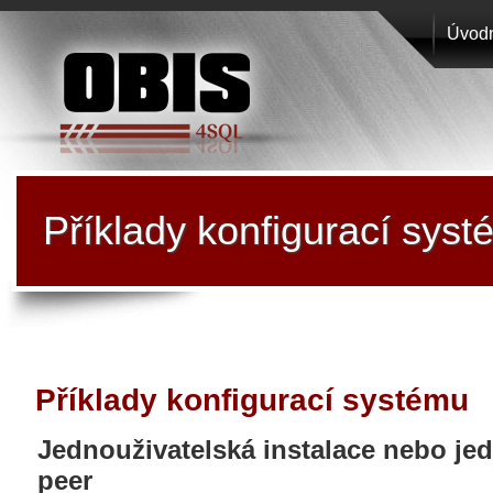
Úvodn
EPOS
PRO
Příklady konfigurací sys
s.r.o.
Příklady konfigurací systému
Jednouživatelská instalace nebo je
peer