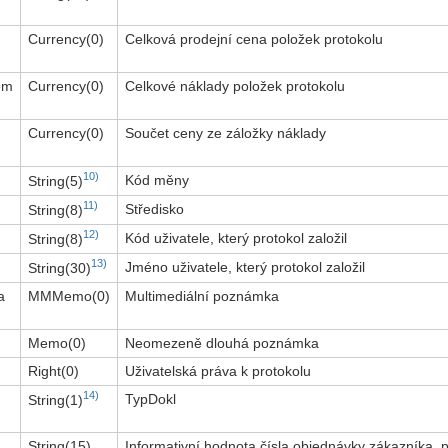
Currency(0)
Celková prodejní cena položek protokolu
em
Currency(0)
Celkové náklady položek protokolu
Currency(0)
Součet ceny ze záložky náklady
10)
Kód měny
String(5)
11)
Středisko
String(8)
12)
Kód uživatele, který protokol založil
String(8)
13)
Jméno uživatele, který protokol založil
String(30)
a
MMMemo(0)
Multimediální poznámka
Memo(0)
Neomezeně dlouhá poznámka
Right(0)
Uživatelská práva k protokolu
14)
TypDokl
String(1)
String(15)
Informativní hodnota čísla objednávky zákazníka, 