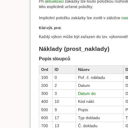
Při
aktualizaci
zakázky lze touto položkou rozhodn
této explicitně určené položky.
Implicitní položku zakázky lze zvolit v záložce
nas
Kód výk. prot.
Každý výkon může být zařazen do tzv. výkonového 
Náklady (prost_naklady)
Popis sloupců
Ord
ID
Název
D
100
0
Poř. č. nákladu
I
200
2
Datum
D
300
3
Datum do
D
400
10
Kód nákl.
I
500
9
Popis
P
600
17
Typ dokladu
T
700
13
Č. dokladu
I