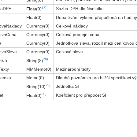
27)
baDPH
Sazba DPH dle číselníku
Float(0)
Float(0)
Doba trvání výkonu přepočtená na hodiny
oveNaklady
Currency(0)
Celkové náklady
kovaCena
Currency(0)
Celková prodejní cena
a
Currency(0)
Jednotková sleva, rozdíl mezi ceníkovou 
ovaSleva
Currency(0)
Celková sleva
28)
Druh
String(8)
exty
MMMemo(0)
Mezinárodní texty
namka
Memo(0)
Dlouhá poznámka pro bližší specifikaci v
29)
J
Jednotka SI
String(10)
30)
ef
Koeficient pro přepočet SI
Float(0)