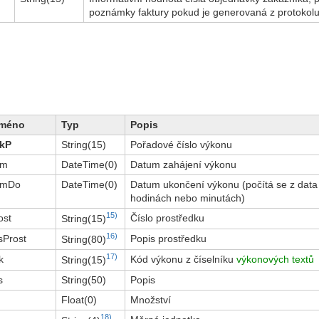
poznámky faktury pokud je generovaná z protokol
jméno
Typ
Popis
ykP
String(15)
Pořadové číslo výkonu
um
DateTime(0)
Datum zahájení výkonu
umDo
DateTime(0)
Datum ukončení výkonu (počítá se z data
hodinách nebo minutách)
15)
ost
Číslo prostředku
String(15)
16)
sProst
Popis prostředku
String(80)
17)
k
Kód výkonu z číselníku
výkonových textů
String(15)
s
String(50)
Popis
Float(0)
Množství
18)