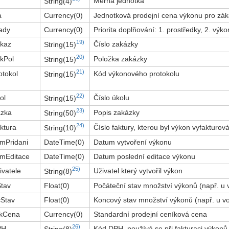
Měrná jednotka
String(4)
a
Currency(0)
Jednotková prodejní cena výkonu pro zá
ady
Currency(0)
Priorita doplňování: 1. prostředky, 2. výko
19)
kaz
Číslo zakázky
String(15)
20)
kPol
Položka zakázky
String(15)
21)
otokol
Kód výkonového protokolu
String(15)
22)
ol
Číslo úkolu
String(15)
23)
azka
Popis zakázky
String(50)
24)
ktura
Číslo faktury, kterou byl výkon vyfakturov
String(10)
mPridani
DateTime(0)
Datum vytvoření výkonu
mEditace
DateTime(0)
Datum poslední editace výkonu
25)
ivatele
Uživatel který vytvořil výkon
String(8)
tav
Float(0)
Počáteční stav množství výkonů (např. u 
Stav
Float(0)
Koncový stav množství výkonů (např. u vo
ikCena
Currency(0)
Standardní prodejní ceníková cena
26)
PH
Kód DPH, používá se při fakturaci výkonů
String(8)