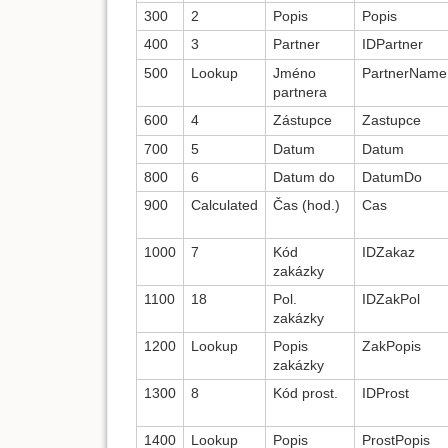
300
2
Popis
Popis
400
3
Partner
IDPartner
500
Lookup
Jméno
PartnerName
partnera
600
4
Zástupce
Zastupce
700
5
Datum
Datum
800
6
Datum do
DatumDo
900
Calculated
Čas (hod.)
Cas
1000
7
Kód
IDZakaz
zakázky
1100
18
Pol.
IDZakPol
zakázky
1200
Lookup
Popis
ZakPopis
zakázky
1300
8
Kód prost.
IDProst
1400
Lookup
Popis
ProstPopis