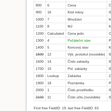
800
6
Cena
C
900
16
Kód měny
I
1000
7
Množství
M
1100
8
MJ
1200
Calculated
Cena jedn.
C
1300
4
Počáteční stav
P
1400
5
Koncový stav
K
1500
12
Výk. protokol (novisible)
I
1600
14
Číslo zakázky
I
1700
15
Pol. zakázky
I
1800
Lookup
Zakázka
Z
1900
18
Poznámka
P
2000
1
Číslo prostředku
I
2100
11
Číslo účtu (novisible)
I
First free FieldID: 19, last free FieldID: 63