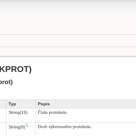
YKPROT)
rot)
Typ
Popis
String(15)
Číslo protokolu
1)
Druh výkonového protokolu
String(8)