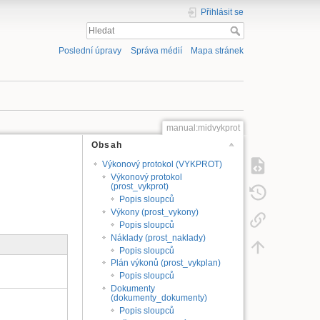
Přihlásit se
Poslední úpravy
Správa médií
Mapa stránek
manual:midvykprot
Obsah
Výkonový protokol (VYKPROT)
Výkonový protokol
(prost_vykprot)
Popis sloupců
Výkony (prost_vykony)
Popis sloupců
Náklady (prost_naklady)
Popis sloupců
Plán výkonů (prost_vykplan)
Popis sloupců
Dokumenty
(dokumenty_dokumenty)
Popis sloupců