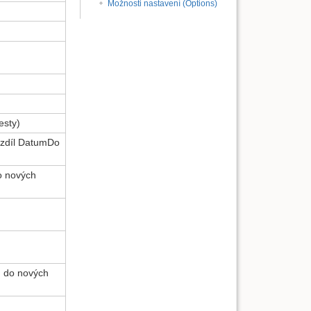
Možnosti nastavení (Options)
esty)
rozdíl DatumDo
do nových
n do nových