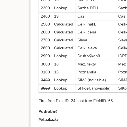
2300
Lookup
Sazba DPH
Saz
2400
19
Čas
Cas
2500
Calculated
Celk. nákl.
Celk
2600
Calculated
Celk. cena
Cel
2700
Calculated
Sleva
Slev
2800
Calculated
Celk. sleva
Celk
2900
Lookup
Druh výkonů
IDP
3000
18
Mez. texty
MezT
3100
16
Poznámka
Poz
3400
Lookup
SIMJ (novisible)
SIM
3500
Lookup
SI koef. (novisible)
SIKo
First free FieldID: 24, last free FieldID: 63
Podrobně
Pol. zakázky