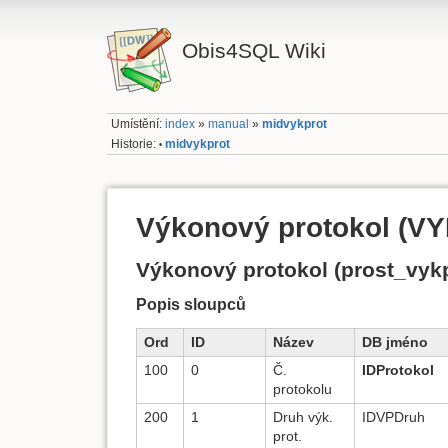
Obis4SQL Wiki
Umístění:
index
»
manual
»
midvykprot
Historie:
midvykprot
•
Výkonový protokol (V
Výkonový protokol (prost_vykp
Popis sloupců
Ord
ID
Název
DB jméno
100
0
Č.
IDProtokol
protokolu
200
1
Druh výk.
IDVPDruh
prot.