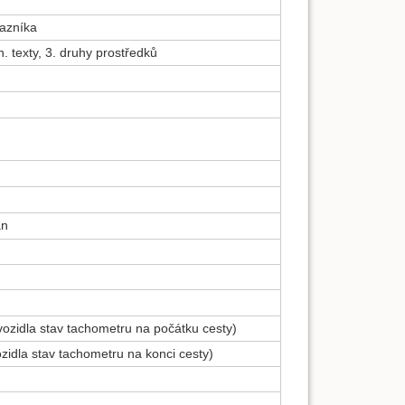
kazníka
n. texty, 3. druhy prostředků
án
vozidla stav tachometru na počátku cesty)
zidla stav tachometru na konci cesty)