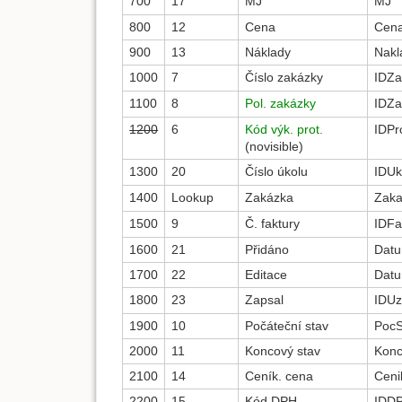
700
17
MJ
MJ
800
12
Cena
Cen
900
13
Náklady
Nakl
1000
7
Číslo zakázky
IDZa
1100
8
Pol. zakázky
IDZa
1200
6
Kód výk. prot.
IDPr
(novisible)
1300
20
Číslo úkolu
IDUk
1400
Lookup
Zakázka
Zak
1500
9
Č. faktury
IDFa
1600
21
Přidáno
Datu
1700
22
Editace
Datu
1800
23
Zapsal
IDUz
1900
10
Počáteční stav
PocS
2000
11
Koncový stav
Konc
2100
14
Ceník. cena
Cen
2200
15
Kód DPH
IDD