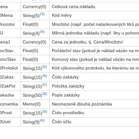
ena
Currency(0)
Celková cena nákladu
33)
DMena
Kód měny
String(5)
nozstvi
Float(0)
Množství (např. počet natankovaných litrů 
34)
MJ
Měrná jednotka nákladu (např. litry u poho
String(4)
enaJ
Currency(0)
Cena za jednotku, tj. Cena/Množství
ocStav
Float(0)
Počáteční stav (pokud je náklad vázán na m
oncStav
Float(0)
Koncový stav (pokud je náklad vázán na mn
35)
DProtokol
Kód výkonového protokolu, ke kterému se n
String(15)
36)
DZakaz
Číslo zakázky
String(15)
37)
DZakPol
Položka zakázky
String(15)
38)
akazka
Popis zakázky
String(50)
oznamka
Memo(0)
Neomezeně dlouhá poznámka
39)
DProst
Číslo prostředku
String(15)
40)
DUcet
Číslo účtu
String(9)