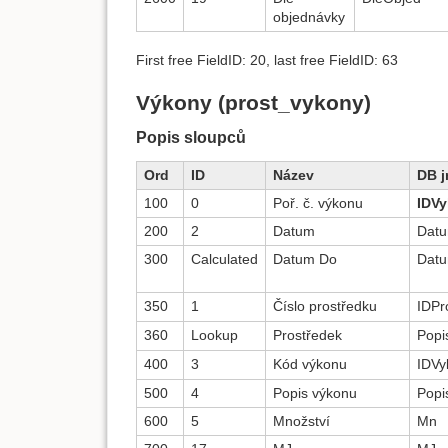
objednávky
First free FieldID: 20, last free FieldID: 63
Výkony (prost_vykony)
Popis sloupců
Ord
ID
Název
DB 
100
0
Poř. č. výkonu
IDV
200
2
Datum
Dat
300
Calculated
Datum Do
Dat
350
1
Číslo prostředku
IDPr
360
Lookup
Prostředek
Popi
400
3
Kód výkonu
IDVy
500
4
Popis výkonu
Popi
600
5
Množství
Mn