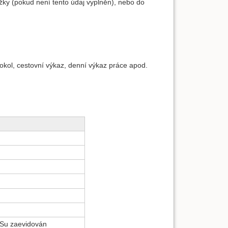
žky (pokud není tento údaj vyplněn), nebo do
tokol, cestovní výkaz, denní výkaz práce apod.
BISu zaevidován