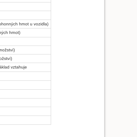
pohonných hmot u vozidla)
nných hmot)
nožství)
ožství)
áklad vztahuje