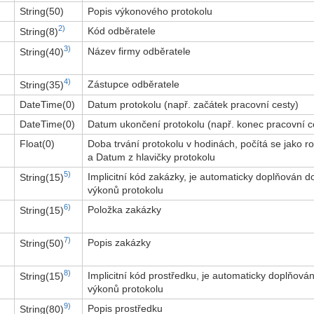
String(50)
Popis výkonového protokolu
2)
Kód odběratele
String(8)
3)
Název firmy odběratele
String(40)
4)
Zástupce odběratele
String(35)
DateTime(0)
Datum protokolu (např. začátek pracovní cesty)
DateTime(0)
Datum ukončení protokolu (např. konec pracovní c
Float(0)
Doba trvání protokolu v hodinách, počítá se jako 
a Datum z hlavičky protokolu
5)
Implicitní kód zakázky, je automaticky doplňován 
String(15)
výkonů protokolu
6)
Položka zakázky
String(15)
7)
Popis zakázky
String(50)
8)
Implicitní kód prostředku, je automaticky doplňová
String(15)
výkonů protokolu
9)
Popis prostředku
String(80)