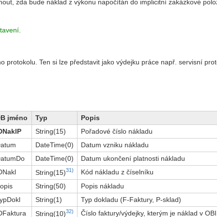
out, zda bude náklad z výkonu napočítán do implicitní zakázkové polo
tavení
.
protokolu. Ten si lze představit jako výdejku práce např. servisní pro
B jméno
Typ
Popis
DNaklP
String(15)
Pořadové číslo nákladu
atum
DateTime(0)
Datum vzniku nákladu
atumDo
DateTime(0)
Datum ukončení platnosti nákladu
31)
DNakl
Kód nákladu z číselníku
String(15)
opis
String(50)
Popis nákladu
ypDokl
String(1)
Typ dokladu (F-Faktury, P-sklad)
32)
DFaktura
Číslo faktury/výdejky, kterým je náklad v O
String(10)