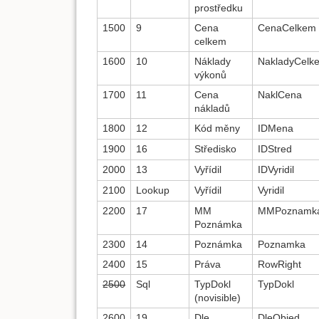
prostředku
1500
9
Cena
CenaCelkem
celkem
1600
10
Náklady
NakladyCelk
výkonů
1700
11
Cena
NaklCena
nákladů
1800
12
Kód měny
IDMena
1900
16
Středisko
IDStred
2000
13
Vyřídil
IDVyridil
2100
Lookup
Vyřídil
Vyridil
2200
17
MM
MMPoznamk
Poznámka
2300
14
Poznámka
Poznamka
2400
15
Práva
RowRight
2500
Sql
TypDokl
TypDokl
(novisible)
2600
19
Dle
DleObjed